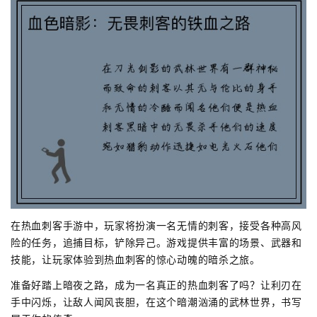
在热血刺客手游中，玩家将扮演一名无情的刺客，接受各种高风
险的任务，追捕目标，铲除异己。游戏提供丰富的场景、武器和
技能，让玩家体验到热血刺客的惊心动魄的暗杀之旅。
准备好踏上暗夜之路，成为一名真正的热血刺客了吗？让利刃在
手中闪烁，让敌人闻风丧胆，在这个暗潮汹涌的武林世界，书写