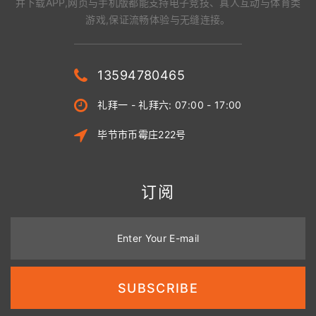
并下载APP,网页与手机版都能支持电子竞技、真人互动与体育类
游戏,保证流畅体验与无缝连接。
13594780465
礼拜一 - 礼拜六: 07:00 - 17:00
毕节市币霉庄222号
订阅
Enter Your E-mail
SUBSCRIBE