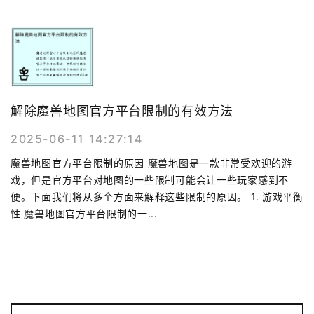
解除魔兽地图官方平台限制的有效方法
2025-06-11 14:27:14
魔兽地图官方平台限制的原因 魔兽地图是一款非常受欢迎的游
戏，但是官方平台对地图的一些限制可能会让一些玩家感到不
便。下面我们将从多个方面来解释这些限制的原因。 1. 游戏平衡
性 魔兽地图官方平台限制的一...