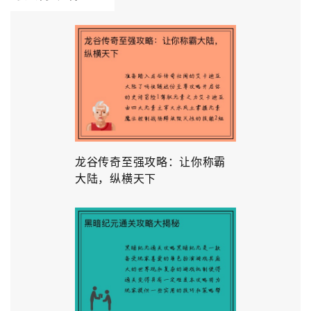
龙谷传奇至强攻略：让你称霸
大陆，纵横天下